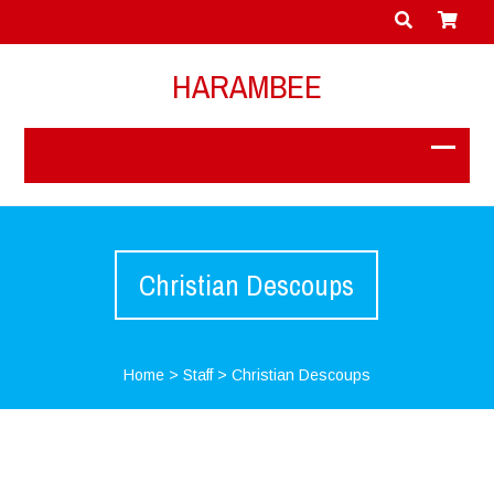
HARAMBEE
Christian Descoups
Home
>
Staff
>
Christian Descoups