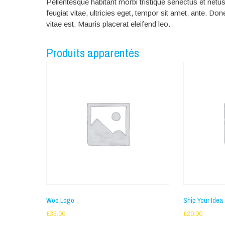
Pellentesque habitant morbi tristique senectus et net
feugiat vitae, ultricies eget, tempor sit amet, ante. D
vitae est. Mauris placerat eleifend leo.
Produits apparentés
Woo Logo
Ship Your Idea
£
35.00
£
20.00