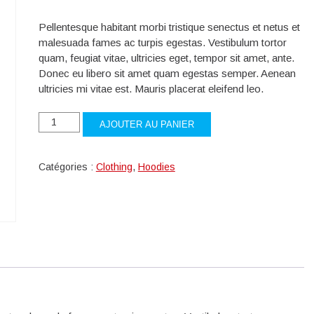
Pellentesque habitant morbi tristique senectus et netus et
malesuada fames ac turpis egestas. Vestibulum tortor
quam, feugiat vitae, ultricies eget, tempor sit amet, ante.
Donec eu libero sit amet quam egestas semper. Aenean
ultricies mi vitae est. Mauris placerat eleifend leo.
quantité
AJOUTER AU PANIER
de
Patient
Ninja
Catégories :
Clothing
,
Hoodies