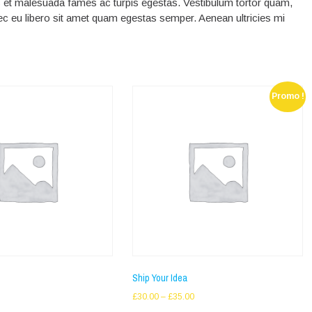
us et malesuada fames ac turpis egestas. Vestibulum tortor quam,
onec eu libero sit amet quam egestas semper. Aenean ultricies mi
Promo !
Ship Your Idea
Price
£
30.00
–
£
35.00
range: